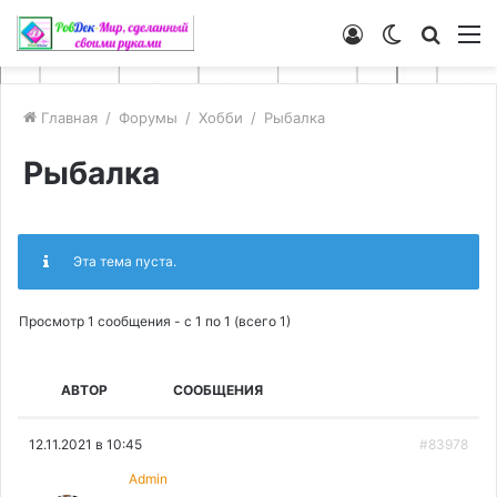
Войти
Switch
Искат
М
skin
Главная
/
Форумы
/
Хобби
/
Рыбалка
Рыбалка
Эта тема пуста.
Просмотр 1 сообщения - с 1 по 1 (всего 1)
АВТОР
СООБЩЕНИЯ
12.11.2021 в 10:45
#83978
Admin