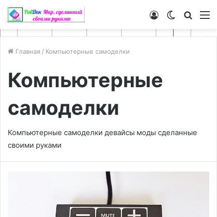
Войти
Switch
Искат
М
skin
Главная
/
Компьютерные самоделки
Компьютерные
самоделки
Компьютерные самоделки девайсы моды сделанные
своими руками