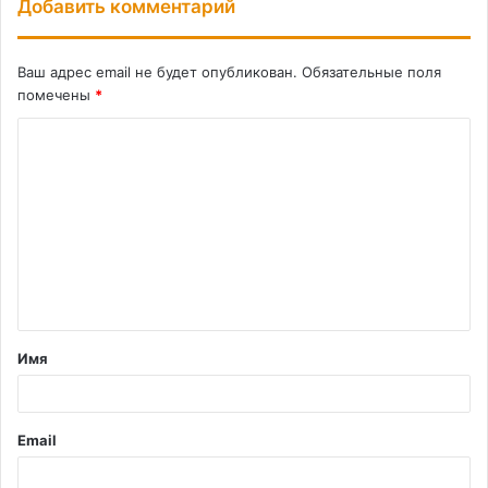
Добавить комментарий
Ваш адрес email не будет опубликован.
Обязательные поля
помечены
*
К
о
м
м
е
н
т
Имя
а
р
и
Email
й