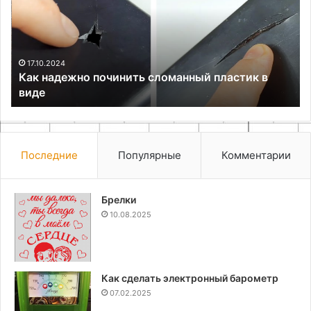
сломанный
дв
пластик
на
в
сп
виде
17.10.2024
Как надежно починить сломанный пластик в
виде
Последние
Популярные
Комментарии
Брелки
10.08.2025
Как сделать электронный барометр
07.02.2025