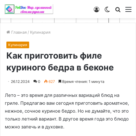
Войти
Switch
Искат
М
skin
Главная
/
Кулинария
Кулинария
Как приготовить филе
куриного бедра в беконе
26.12.2024
0
627
Время чтения: 1 минута
Лето – это время для различных вариаций блюд на
гриле. Предлагаю вам сегодня приготовить ароматное,
нежное, сочное куриное бедро. Но не думайте, что это
только летний вариант. В другое время года это блюдо
можно запечь и в духовке.