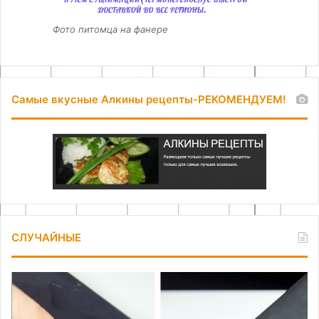
Фото питомца на фанере
Самые вкусные Алкины рецепты-РЕКОМЕНДУЕМ!
СЛУЧАЙНЫЕ
Как
Ка
надежно
пр
починить
из