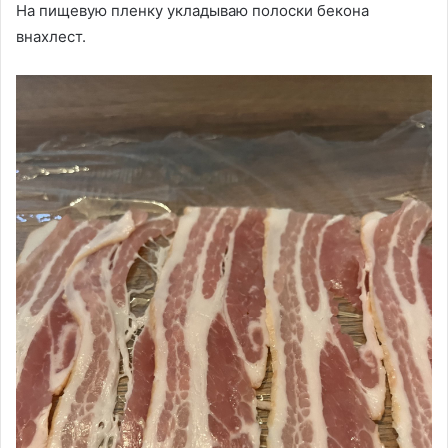
На пищевую пленку укладываю полоски бекона
внахлест.