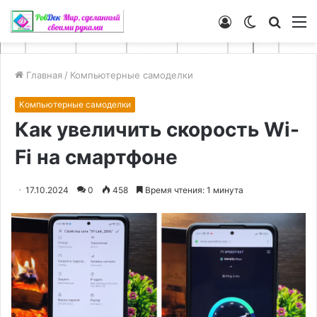
Войти
Switch
Искат
М
skin
Главная
/
Компьютерные самоделки
Компьютерные самоделки
Как увеличить скорость Wi-
Fi на смартфоне
17.10.2024
0
458
Время чтения: 1 минута