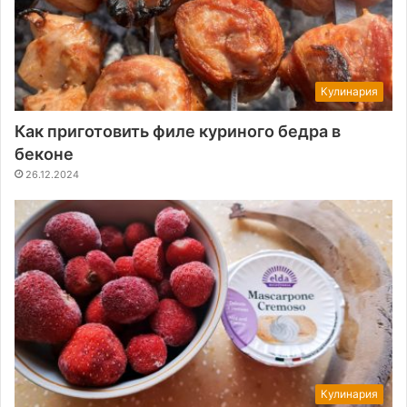
Кулинария
Как приготовить филе куриного бедра в
беконе
26.12.2024
Кулинария