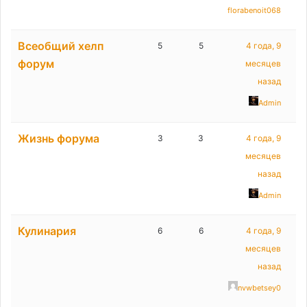
florabenoit068
Всеобщий хелп
5
5
4 года, 9
форум
месяцев
назад
Admin
Жизнь форума
3
3
4 года, 9
месяцев
назад
Admin
Кулинария
6
6
4 года, 9
месяцев
назад
nvwbetsey0