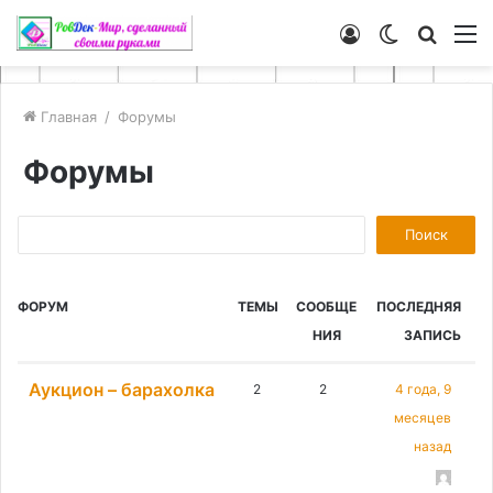
Войти
Switch
Искат
М
skin
Главная
/
Форумы
Форумы
Поиск:
ФОРУМ
ТЕМЫ
СООБЩЕ
ПОСЛЕДНЯЯ
НИЯ
ЗАПИСЬ
Аукцион – барахолка
2
2
4 года, 9
месяцев
назад