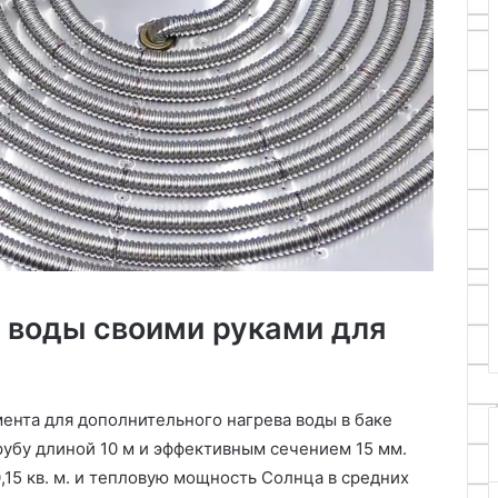
Как
сделать
антенну
для
WiFi
адаптера
17.10.2024
бюджетные
Как сделать антенну для WiFi
ры
адаптера
 воды своими руками для
ента для дополнительного нагрева воды в баке
убу длиной 10 м и эффективным сечением 15 мм.
,15 кв. м. и тепловую мощность Солнца в средних