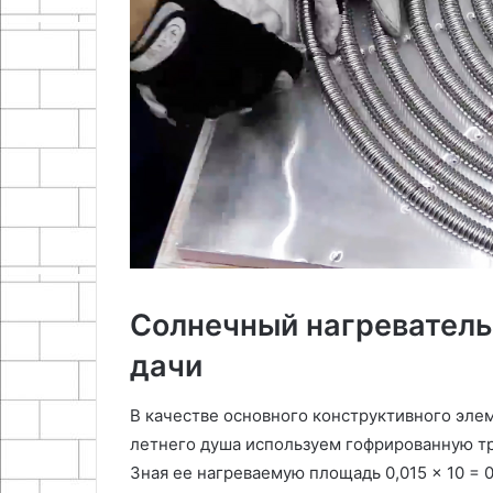
Как
Как
надежно
сделать
отремонтировать
бюджетные
трещину
рулонные
в
шторы
кирпичной
стене
17.10.2024
18.10.2024
Как надежно отремонтировать
Как сделать 
трещину в кирпичной стене
рулонные што
Солнечный нагреватель
дачи
В качестве основного конструктивного элем
летнего душа используем гофрированную тр
Зная ее нагреваемую площадь 0,015 × 10 = 0