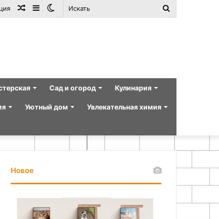
Случайная
Sidebar
Switch
Искать
ция
статья
skin
стерская
Сад и огород
Кулинария
ия
Уютный дом
Увлекательная химия
Новое