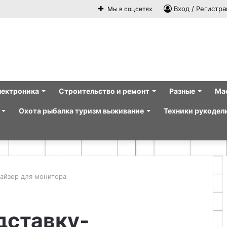
Вход / Регистра
Мы в соцсетях
лектроника
Строительство и ремонт
Разные
Ма
Охота рыбалка туризм выживание
Техники рукодел
найзер для монитора
дставку-