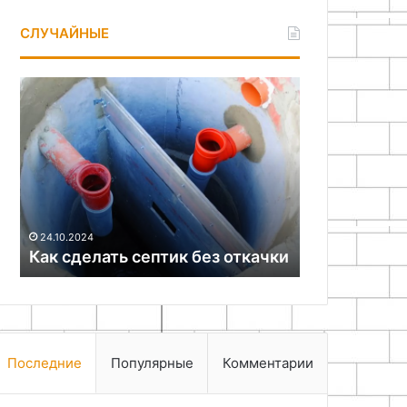
СЛУЧАЙНЫЕ
Как
5
сделать
армейских
септик
лайфхаков
без
для
откачки
обуви
17.10.2024
5 армейски
24.10.2024
Как сделать септик без откачки
обуви
Последние
Популярные
Комментарии