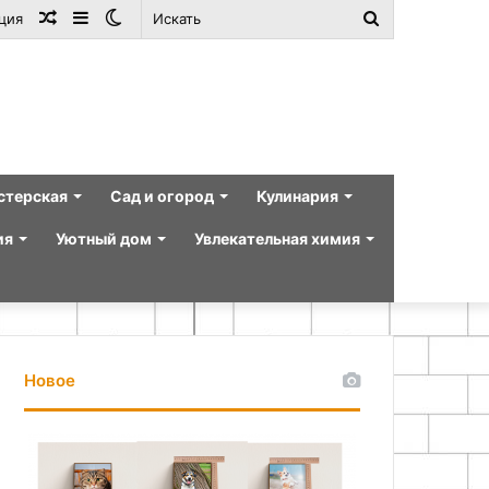
Случайная
Sidebar
Switch
Искать
ция
статья
skin
стерская
Сад и огород
Кулинария
ия
Уютный дом
Увлекательная химия
Новое