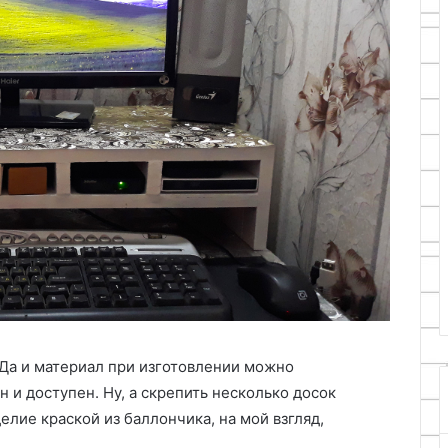
Как
просверлить
клинок
ножа
из
каленой
стали
17.10.2024
екоративную
Как просверлить клинок ножа
из каленой стали
 Да и материал при изготовлении можно
 и доступен. Ну, а скрепить несколько досок
лие краской из баллончика, на мой взгляд,