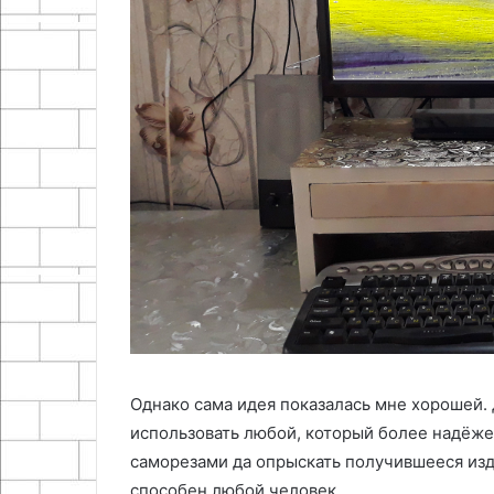
Как
Как
сделать
сделать
террариум
декоративную
в
полку
лампочке
17.10.2024
22.10.2024
Как сделать террариум в
Как сделать д
лампочке
полку
Однако сама идея показалась мне хорошей.
использовать любой, который более надёжен
саморезами да опрыскать получившееся изде
способен любой человек.