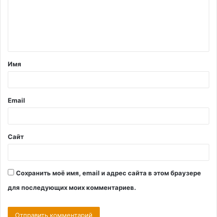
м
е
н
т
Имя
а
р
и
Email
й
*
Сайт
Сохранить моё имя, email и адрес сайта в этом браузере
для последующих моих комментариев.