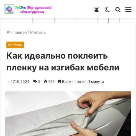
Войти
Switch
Искат
М
skin
Главная
/
Мебель
Мебель
Как идеально поклеить
пленку на изгибах мебели
17.10.2024
0
277
Время чтения: 1 минута