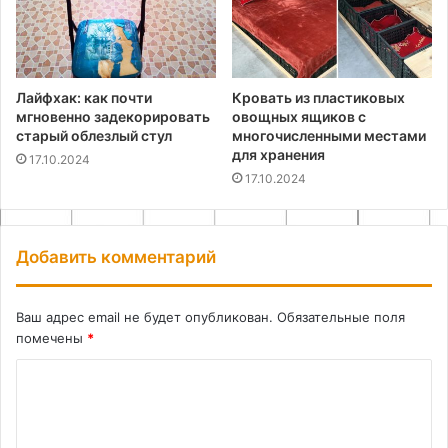
Лайфхак: как почти
Кровать из пластиковых
мгновенно задекорировать
овощных ящиков с
старый облезлый стул
многочисленными местами
для хранения
17.10.2024
17.10.2024
Добавить комментарий
Ваш адрес email не будет опубликован.
Обязательные поля
помечены
*
К
о
м