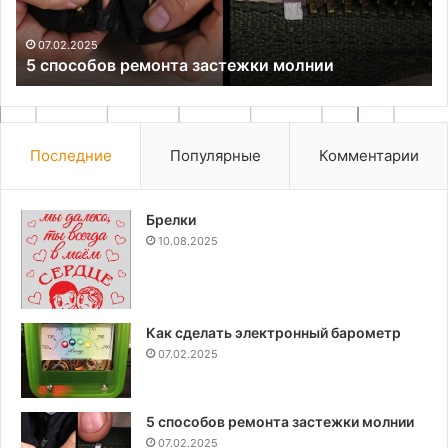
шифер
17.10.2024
Как из остатков ПВХ труб сделать шифер
Последние
Популярные
Комментарии
Брелки
10.08.2025
Как сделать электронный барометр
07.02.2025
5 способов ремонта застежки молнии
07.02.2025