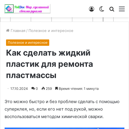
Войти
Switch
Искат
М
skin
Главная
/
Полезное и интересное
Полезное и интересное
Как сделать жидкий
пластик для ремонта
пластмассы
17.10.2024
0
259
Время чтения: 1 минута
Это можно быстро и без проблем сделать с помощью
суперклея, но, если его нет под рукой, можно
воспользоваться методом химической сварки.