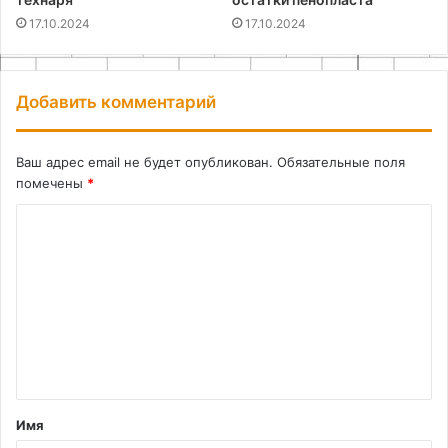
17.10.2024
17.10.2024
Добавить комментарий
Ваш адрес email не будет опубликован.
Обязательные поля
помечены
*
К
о
м
м
е
н
т
Имя
а