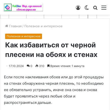
Войти
Switch
Искат
М
skin
Главная
/
Полезное и интересное
Полезное и интересное
Как избавиться от черной
плесени на обоях и стенах
17.10.2024
0
310
Время чтения: 1 минута
Если после наклеивания обоев или до этой процедуры
на стенах обнаружена черная плесень, то необходимо
ее обязательно устранить, иначе она снова и снова
будет проявляться через любые обои и
распространяться дальше.