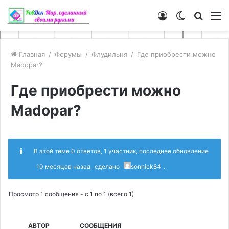
Войти
Switch
Искат
М
skin
Главная
/
Форумы
/
Флудильня
/
Где приобрести можно
Madopar?
Где приобрести можно
Madopar?
В этой теме 0 ответов, 1 участник, последнее обновление
10 месяцев назад
сделано
sonnick84
.
Просмотр 1 сообщения - с 1 по 1 (всего 1)
АВТОР
СООБЩЕНИЯ