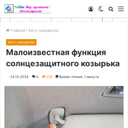
Войти
Switch
Искат
М
skin
Главная
/
Авто самоделки
Авто самоделки
Малоизвестная функция
солнцезащитного козырька
24.10.2024
0
529
Время чтения: 1 минута