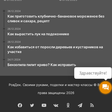
26.12.2024
Как приготовить клубнично-банановое мороженое без
сливок и сахара, рецепт
26.12.2024
Как вырастить лук на подоконнике
26.12.2024
Как избавиться от поросли деревьев и кустарников на
участке
24.11.2024
Бензопила пилит криво? Как исправить
Здравствуйте!
РовДек. Своими руками, поделки и мастер-классы © Все
права защищены 2026
Facebook
Twitter
YouTube
vk.com
Одноклассники
Telegram
RSS