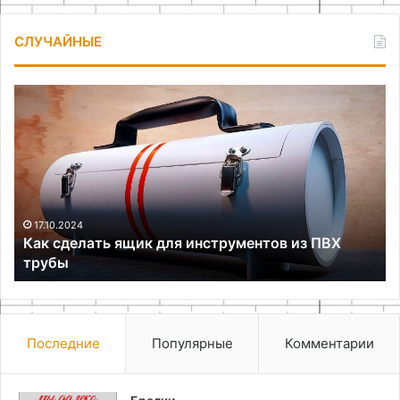
СЛУЧАЙНЫЕ
Как
Ка
сделать
сд
ящик
уд
для
ра
инструментов
ст
из
ПВХ
трубы
17.10.2024
Как сделать ящик для инструментов из ПВХ
трубы
Последние
Популярные
Комментарии