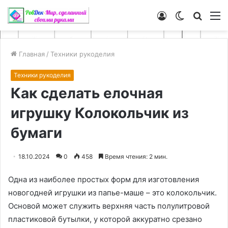
Войти
Switch
Искат
М
skin
Главная
/
Техники рукоделия
Техники рукоделия
Как сделать елочная
игрушку Колокольчик из
бумаги
18.10.2024
0
458
Время чтения: 2 мин.
Одна из наиболее простых форм для изготовления
новогодней игрушки из папье-маше – это колокольчик.
Основой может служить верхняя часть полулитровой
пластиковой бутылки, у которой аккуратно срезано